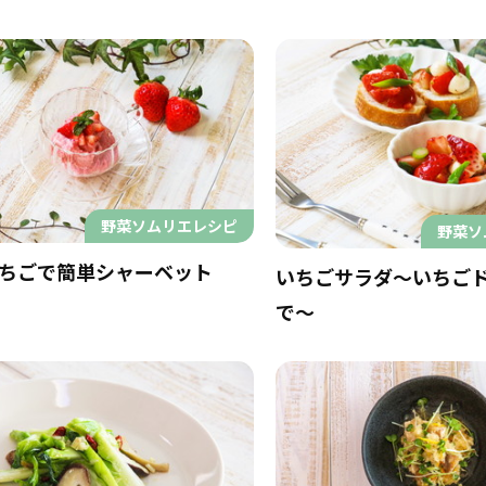
野菜ソムリエレシピ
野菜ソ
ちごで簡単シャーベット
いちごサラダ～いちご
で～