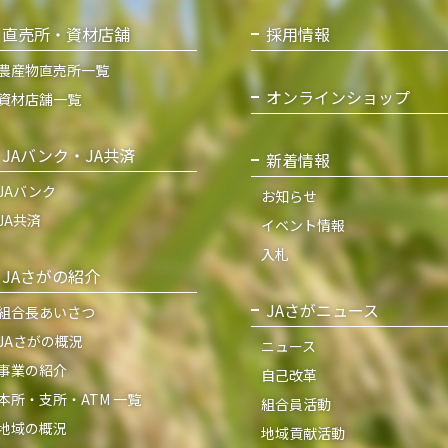
直売所・資材店舗
採用情報
農産物直売所一覧
オンラインショップ
資材店舗一覧
JAバンク・JA共済
新着情報
JAバンク
お知らせ
JA共済
イベント情報
入札
JAさがの紹介
JAさがニュース
組合長あいさつ
JAさがの概況
ニュース
事業の紹介
自己改革
本所・支所・ATM 一覧
組合員活動
地域の概況
地域貢献活動