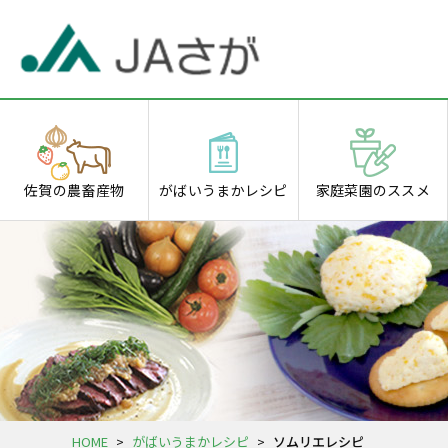
佐賀の
農畜産物
がばいうまか
レシピ
家庭菜園の
ススメ
HOME
>
がばいうまかレシピ
>
ソムリエレシピ