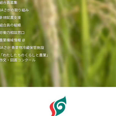
組合員募集
JAさがの取り組み
新規就農支援
組合員の組織
労働力相談窓口
農業機械情報
JAさが 青果物冷蔵保管施設
「わたしたちのくらしと農業」
作文・図画コンクール