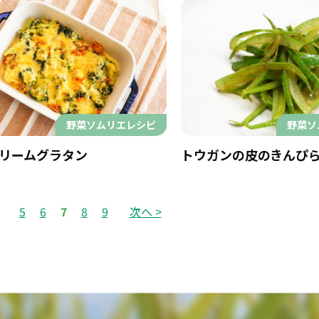
野菜ソムリエレシピ
野菜ソ
リームグラタン
トウガンの皮のきんぴ
5
6
7
8
9
次へ >