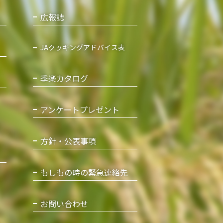
広報誌
JAクッキングアドバイス表
季楽カタログ
アンケートプレゼント
方針・公表事項
もしもの時の緊急連絡先
お問い合わせ