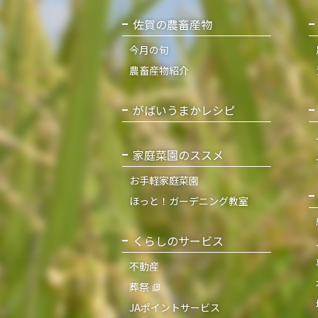
佐賀の農畜産物
今月の旬
農畜産物紹介
がばいうまかレシピ
家庭菜園のススメ
お手軽家庭菜園
ほっと！ガーデニング教室
くらしのサービス
不動産
葬祭
JAポイントサービス