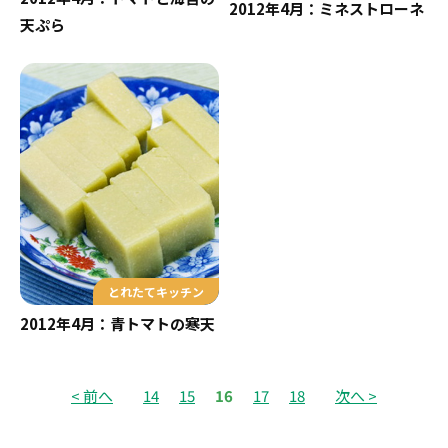
2012年4月：ミネストローネ
天ぷら
とれたてキッチン
2012年4月：青トマトの寒天
< 前へ
14
15
16
17
18
次へ >