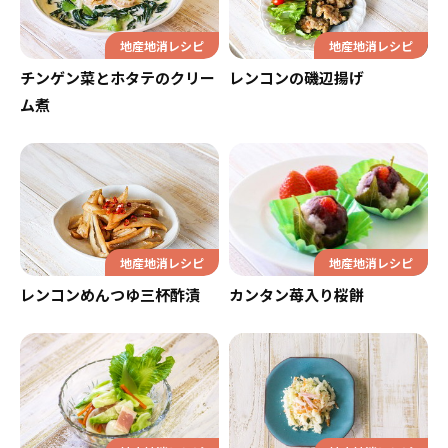
地産地消レシピ
地産地消レシピ
チンゲン菜とホタテのクリー
レンコンの磯辺揚げ
ム煮
地産地消レシピ
地産地消レシピ
レンコンめんつゆ三杯酢漬
カンタン苺入り桜餅