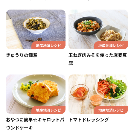
地産地消レシピ
地産地消レシピ
きゅうりの佃煮
玉ねぎ肉みそを使った麻婆豆
腐
地産地消レシピ
地産地消レシピ
おやつに簡単☆キャロットパ
トマトドレッシング
ウンドケーキ