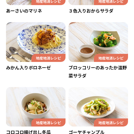
地産地消レシピ
地産地消レシピ
あーさいのマリネ
３色入りおからサラダ
地産地消レシピ
地産地消レシピ
みかん入りボロネーゼ
ブロッコリーのあったか温野
菜サラダ
地産地消レシピ
地産地消レシピ
コロコロ揚げ出し冬瓜
ゴーヤチャンプル