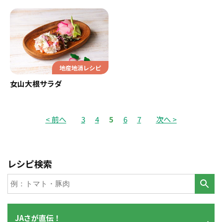
地産地消レシピ
女山大根サラダ
< 前へ
3
4
5
6
7
次へ >
レシピ検索
JAさが直伝！