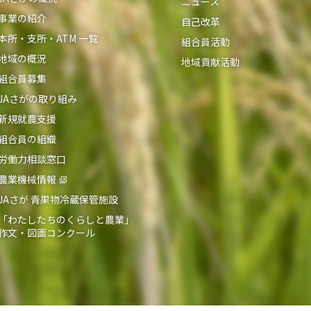
ニュース
事業の紹介
自己改革
本所・支所・ATM 一覧
組合員活動
地域の概況
地域貢献活動
組合員募集
JAさがの取り組み
新規就農支援
組合員の組織
労働力相談窓口
農業機械情報
JAさが 青果物冷蔵保管施設
「わたしたちのくらしと農業」
作文・図画コンクール