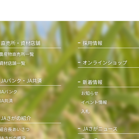
直売所・資材店舗
採用情報
農産物直売所一覧
オンラインショップ
資材店舗一覧
JAバンク・JA共済
新着情報
JAバンク
お知らせ
JA共済
イベント情報
入札
JAさがの紹介
JAさがニュース
組合長あいさつ
JAさがの概況