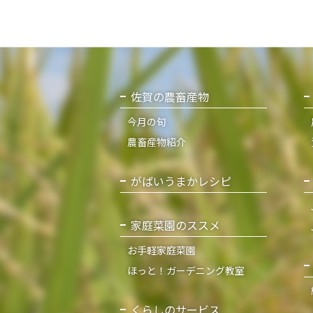
佐賀の農畜産物
今月の旬
農畜産物紹介
がばいうまかレシピ
家庭菜園のススメ
お手軽家庭菜園
ほっと！ガーデニング教室
くらしのサービス