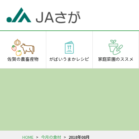
佐賀の
農畜産物
がばいうまか
レシピ
家庭菜園の
ススメ
HOME
>
今月の食材
>
2018年08月