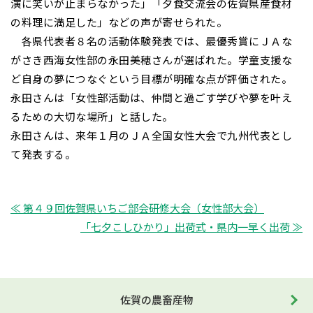
演に笑いが止まらなかった」「夕食交流会の佐賀県産食材
の料理に満足した」などの声が寄せられた。
各県代表者８名の活動体験発表では、最優秀賞にＪＡな
がさき西海女性部の永田美穂さんが選ばれた。学童支援な
ど自身の夢につなぐという目標が明確な点が評価された。
永田さんは「女性部活動は、仲間と過ごす学びや夢を叶え
るための大切な場所」と話した。
永田さんは、来年１月のＪＡ全国女性大会で九州代表とし
て発表する。
≪ 第４９回佐賀県いちご部会研修大会（女性部大会）
「七夕こしひかり」出荷式・県内一早く出荷 ≫
佐賀の農畜産物