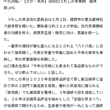
うれしの茶活性化委員会は５月２日、嬉野市の豊玉姫神社
で献茶祭を開いた。関係者ら約３０人が参加。先代茶業関係
者の功績を称え、良質茶生産・販売に向け、意識を統一し
た。
一番茶の摘採が最も盛んになるとされる「八十八夜」に合
わせて毎年開く。代表が茶壷や茶箱に詰めた今季の新茶を奉
納し、市の茶業振興を祈願した。
山口満夫会長は「今年は天候にも恵まれて高品質なものがで
きた。ぜひ飲んでほしい」と話した。
うれしの茶は２０２５年全国茶品評会で蒸し製玉緑茶と釜
炒り茶の２部門で最高賞を受賞。優れた茶産地に贈られる
「産地賞」でも最高賞を獲得し、３年連続４冠を達成してい
る。２６年は全国茶品評会を始めとした「全国お茶まつり」
が佐賀県で開かれるため、生産者や産地が一丸となって連続